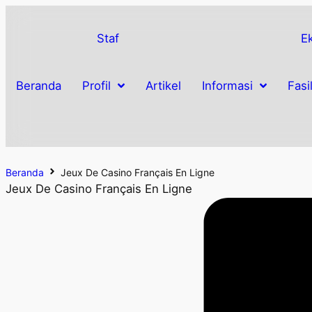
Staf
Ek
Beranda
Profil
Artikel
Informasi
Fasi
Beranda
Jeux De Casino Français En Ligne
Jeux De Casino Français En Ligne