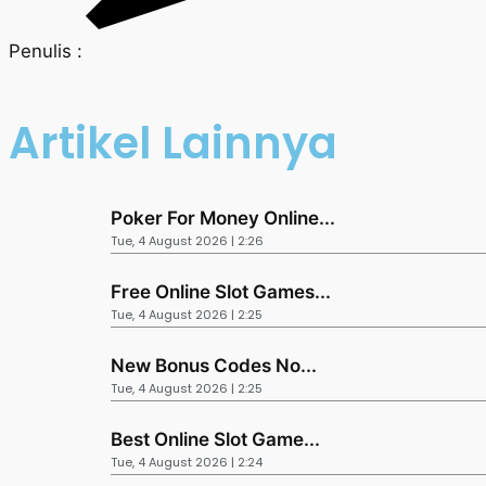
Penulis :
Artikel Lainnya
Poker For Money Online...
Tue, 4 August 2026 | 2:26
Free Online Slot Games...
Tue, 4 August 2026 | 2:25
New Bonus Codes No...
Tue, 4 August 2026 | 2:25
Best Online Slot Game...
Tue, 4 August 2026 | 2:24