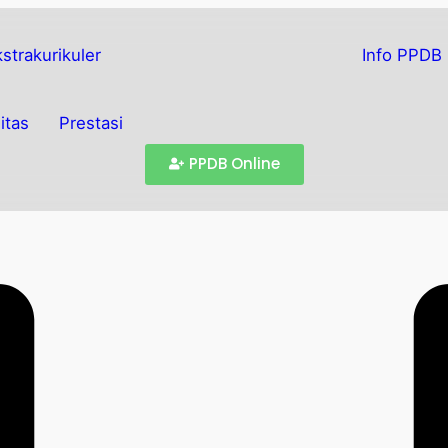
strakurikuler
Info PPDB
litas
Prestasi
PPDB Online