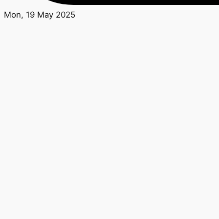
Mon, 19 May 2025