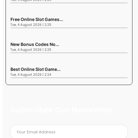
Free Online Slot Games...
Tue, 4 August 2026 | 2:25
New Bonus Codes No...
Tue, 4 August 2026 | 2:25
Best Online Slot Game...
Tue, 4 August 2026 | 2:24
Subscribes Our Newsletter