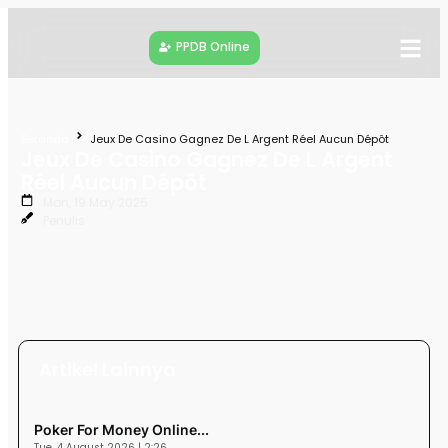
PPDB Online
Beranda
Jeux De Casino Gagnez De L Argent Réel Aucun Dépôt
Jeux De Casino Gagnez De L Argent
Réel Aucun Dépôt
Mon, 19 May 2025
Penulis :
Artikel Lainnya
Poker For Money Online...
Tue, 4 August 2026 | 2:26