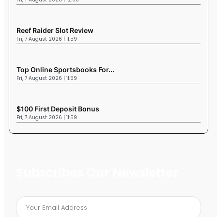
Reef Raider Slot Review
Fri, 7 August 2026 | 11:59
Top Online Sportsbooks For...
Fri, 7 August 2026 | 11:59
$100 First Deposit Bonus
Fri, 7 August 2026 | 11:59
Subscribes Our Newsletter