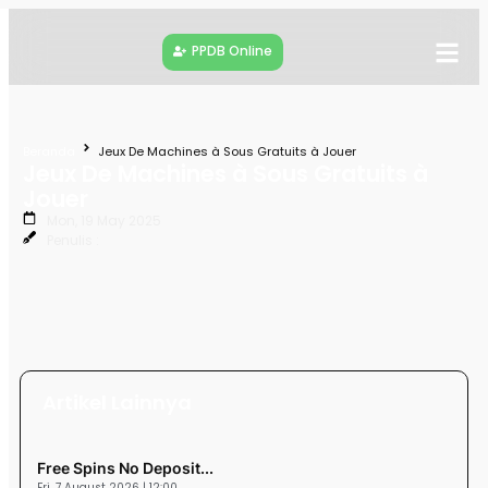
PPDB Online
Beranda
Jeux De Machines à Sous Gratuits à Jouer
Jeux De Machines à Sous Gratuits à
Jouer
Mon, 19 May 2025
Penulis :
Artikel Lainnya
Free Spins No Deposit...
Fri, 7 August 2026 | 12:00