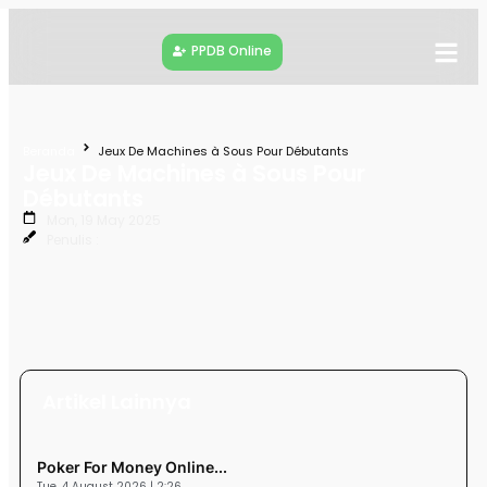
PPDB Online
Beranda
Jeux De Machines à Sous Pour Débutants
Jeux De Machines à Sous Pour
Débutants
Mon, 19 May 2025
Penulis :
Artikel Lainnya
Poker For Money Online...
Tue, 4 August 2026 | 2:26