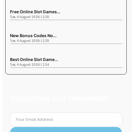
Free Online Slot Games...
Tue, 4 August 2026 | 2:25
New Bonus Codes No...
Tue, 4 August 2026 | 2:25
Best Online Slot Game...
Tue, 4 August 2026 | 2:24
Subscribes Our Newsletter