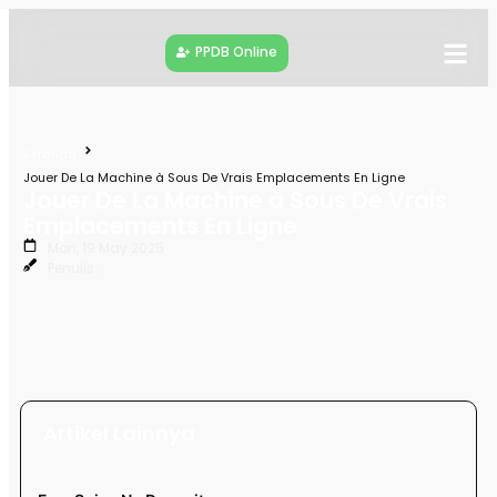
PPDB Online
Beranda
Jouer De La Machine à Sous De Vrais Emplacements En Ligne
Jouer De La Machine à Sous De Vrais
Emplacements En Ligne
Mon, 19 May 2025
Penulis :
Artikel Lainnya