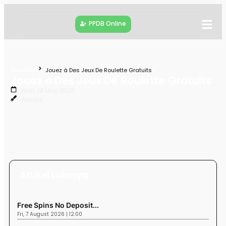
PPDB Online
Beranda
Jouez à Des Jeux De Roulette Gratuits
Jouez à Des Jeux De Roulette Gratuits
Mon, 19 May 2025
Penulis :
Artikel Lainnya
Free Spins No Deposit...
Fri, 7 August 2026 | 12:00