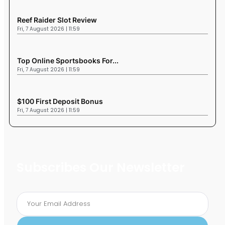
Reef Raider Slot Review
Fri, 7 August 2026 | 11:59
Top Online Sportsbooks For...
Fri, 7 August 2026 | 11:59
$100 First Deposit Bonus
Fri, 7 August 2026 | 11:59
Subscribes Our Newsletter