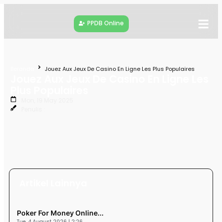
PPDB Online
Beranda
Jouez Aux Jeux De Casino En Ligne Les Plus Populaires
Jouez Aux Jeux De Casino En Ligne Les
Plus Populaires
Mon, 19 May 2025
Penulis :
Artikel Lainnya
Poker For Money Online...
Tue, 4 August 2026 | 2:26