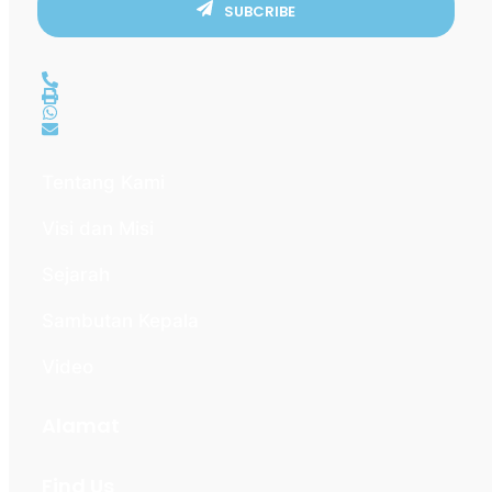
SUBCRIBE
Tentang Kami
Visi dan Misi
Sejarah
Sambutan Kepala
Video
Alamat
Find Us