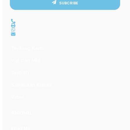
SUBCRIBE
Tentang Kami
Visi dan Misi
Sejarah
Sambutan Kepala
Video
Alamat
Find Us