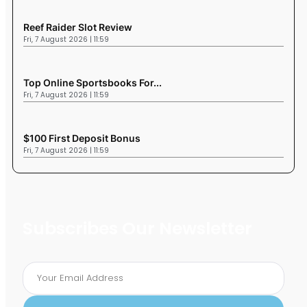
Reef Raider Slot Review
Fri, 7 August 2026 | 11:59
Top Online Sportsbooks For...
Fri, 7 August 2026 | 11:59
$100 First Deposit Bonus
Fri, 7 August 2026 | 11:59
Subscribes Our Newsletter