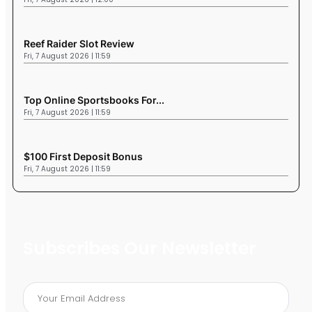
Reef Raider Slot Review
Fri, 7 August 2026 | 11:59
Top Online Sportsbooks For...
Fri, 7 August 2026 | 11:59
$100 First Deposit Bonus
Fri, 7 August 2026 | 11:59
Subscribes Our Newsletter