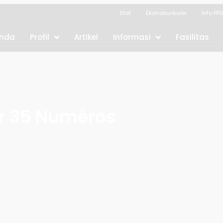
Staf
Ekstrakurikuler
Info PP
anda
Profil
Artikel
Informasi
Fasilitas
ur 35 Numéros