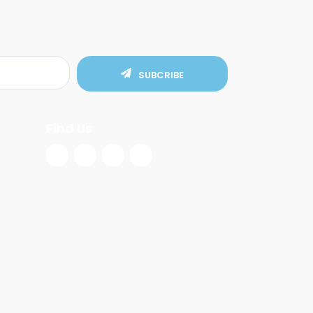
SUBCRIBE
Find Us