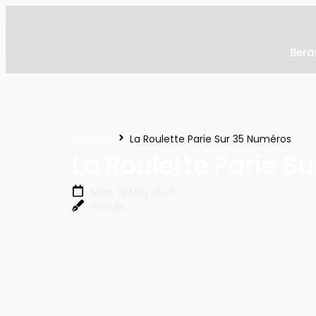
Ber
Beranda
La Roulette Parie Sur 35 Numéros
La Roulette Parie S
Mon, 19 May 2025
Penulis :