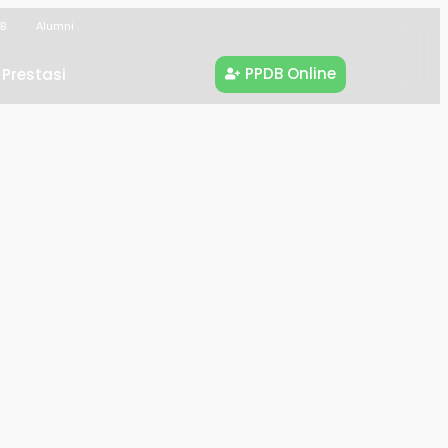
DB
Alumni
PPDB Online
Prestasi