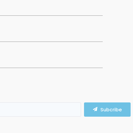
Subcribe