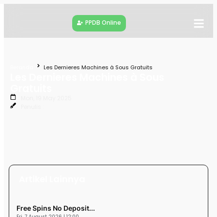
PPDB Online
Beranda
Les Dernieres Machines à Sous Gratuits
Les Dernieres Machines à Sous
Gratuits
Mon, 19 May 2025
Penulis :
Artikel Lainnya
Free Spins No Deposit...
Fri, 7 August 2026 | 12:00