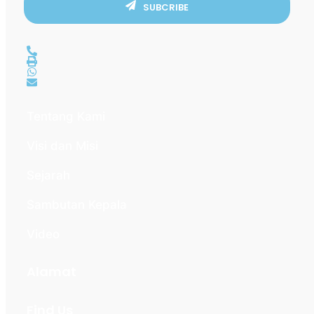
SUBCRIBE
Tentang Kami
Visi dan Misi
Sejarah
Sambutan Kepala
Video
Alamat
Find Us