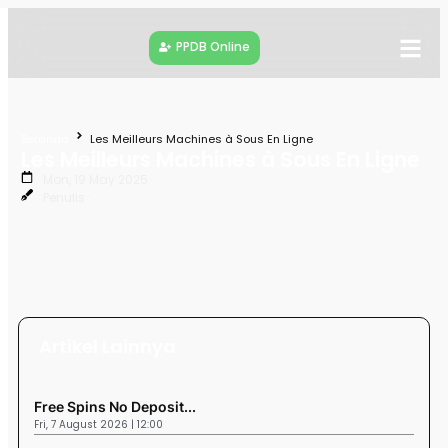
PPDB Online
Beranda
Les Meilleurs Machines à Sous En Ligne
Les Meilleurs Machines à Sous En Ligne
Mon, 19 May 2025
Penulis :
Artikel Lainnya
Free Spins No Deposit...
Fri, 7 August 2026 | 12:00