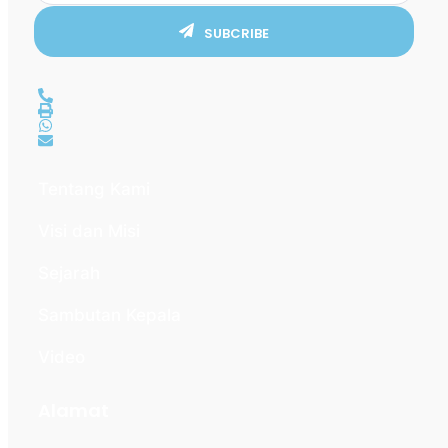
SUBCRIBE
Tentang Kami
Visi dan Misi
Sejarah
Sambutan Kepala
Video
Alamat