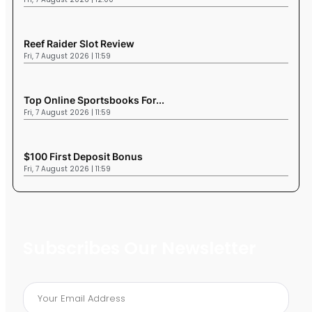
Reef Raider Slot Review
Fri, 7 August 2026 | 11:59
Top Online Sportsbooks For...
Fri, 7 August 2026 | 11:59
$100 First Deposit Bonus
Fri, 7 August 2026 | 11:59
Subscribes Our Newsletter