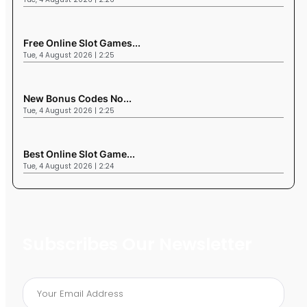
Free Online Slot Games...
Tue, 4 August 2026 | 2:25
New Bonus Codes No...
Tue, 4 August 2026 | 2:25
Best Online Slot Game...
Tue, 4 August 2026 | 2:24
Subscribes Our Newsletter