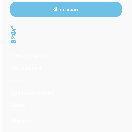
SUBCRIBE
Tentang Kami
Visi dan Misi
Sejarah
Sambutan Kepala
Video
Alamat