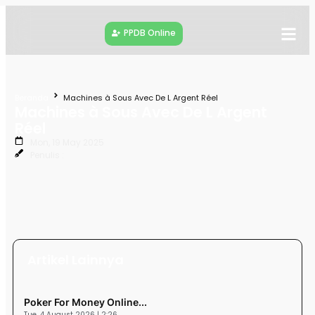
PPDB Online
Beranda
Machines à Sous Avec De L Argent Réel
Machines à Sous Avec De L Argent
Réel
Mon, 19 May 2025
Penulis :
Artikel Lainnya
Poker For Money Online...
Tue, 4 August 2026 | 2:26