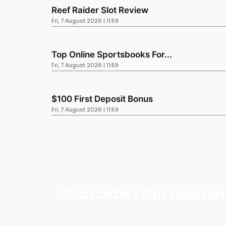
Reef Raider Slot Review
Fri, 7 August 2026 | 11:59
Top Online Sportsbooks For...
Fri, 7 August 2026 | 11:59
$100 First Deposit Bonus
Fri, 7 August 2026 | 11:59
Subscribes Our Newslet