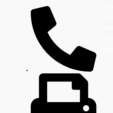
Tenta
Visi 
Sejar
Samb
Vide