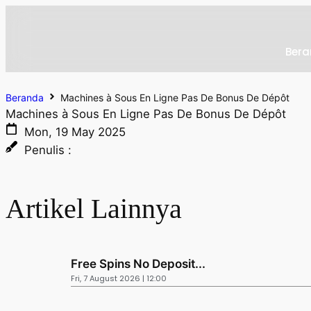
Ber
Beranda
Machines à Sous En Ligne Pas De Bonus De Dépôt
Machines à Sous En Ligne Pas De Bonus De Dépôt
Mon, 19 May 2025
Penulis :
Artikel Lainnya
Free Spins No Deposit...
Fri, 7 August 2026 | 12:00