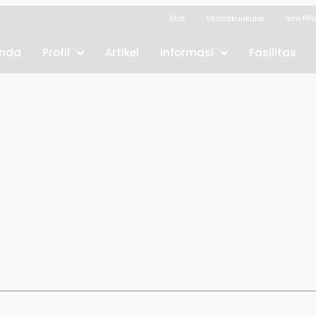
Staf
Ekstrakurikuler
Info PP
anda
Profil
Artikel
Informasi
Fasilitas