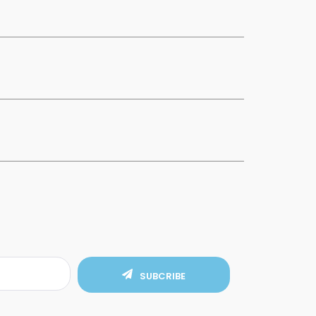
SUBCRIBE