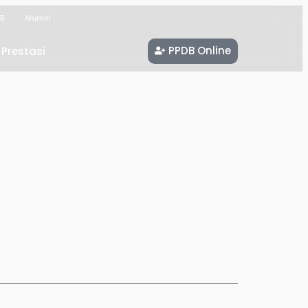
DB
Alumni
PPDB Online
Prestasi