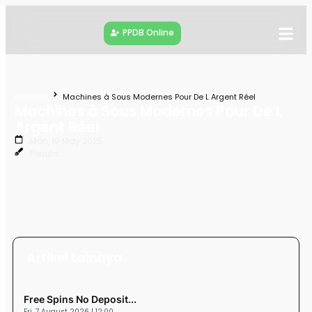
PPDB Online
Beranda
Machines à Sous Modernes Pour De L Argent Réel
Machines à Sous Modernes Pour De L
Argent Réel
Mon, 19 May 2025
Penulis :
Artikel Lainnya
Free Spins No Deposit...
Fri, 7 August 2026 | 12:00