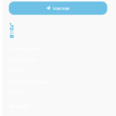
SUBCRIBE
Tentang Kami
Visi dan Misi
Sejarah
Sambutan Kepala
Video
Alamat