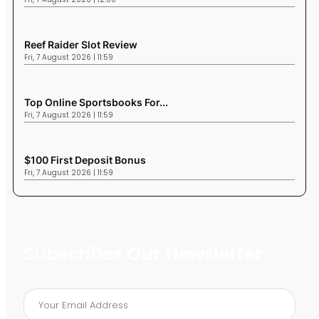
Reef Raider Slot Review
Fri, 7 August 2026 | 11:59
Top Online Sportsbooks For...
Fri, 7 August 2026 | 11:59
$100 First Deposit Bonus
Fri, 7 August 2026 | 11:59
Subscribes Our Newsletter