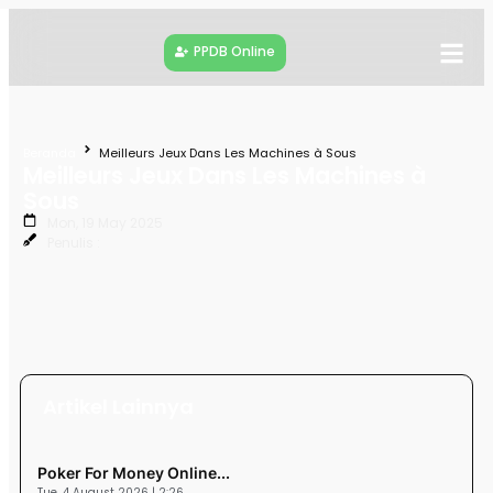
PPDB Online
Beranda
Meilleurs Jeux Dans Les Machines à Sous
Meilleurs Jeux Dans Les Machines à
Sous
Mon, 19 May 2025
Penulis :
Artikel Lainnya
Poker For Money Online...
Tue, 4 August 2026 | 2:26