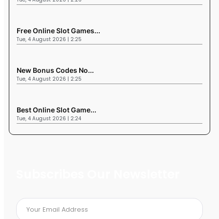
Free Online Slot Games...
Tue, 4 August 2026 | 2:25
New Bonus Codes No...
Tue, 4 August 2026 | 2:25
Best Online Slot Game...
Tue, 4 August 2026 | 2:24
Subscribes Our Newsletter