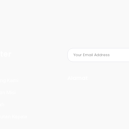
ter
Alamat
ng Kami
dan Misi
ah
utan Kepala
o