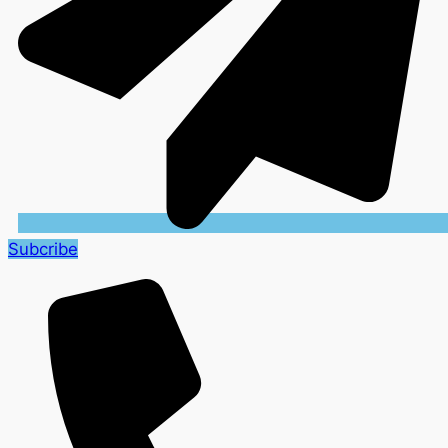
Subcribe