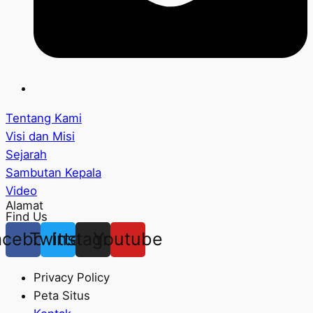
Tentang Kami
Visi dan Misi
Sejarah
Sambutan Kepala
Video
Alamat
Find Us
acebook
Twitter
Instagram
Youtube
Privacy Policy
Peta Situs