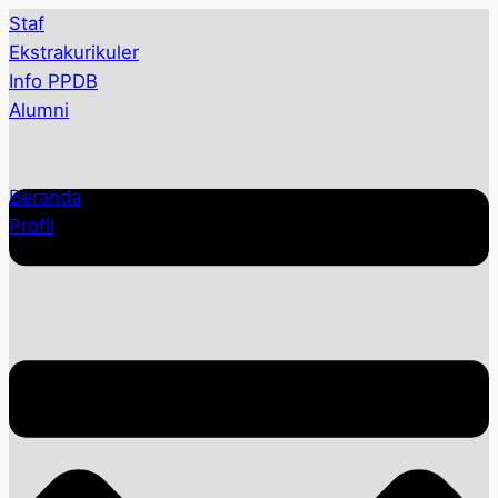
Staf
Ekstrakurikuler
Info PPDB
Alumni
Beranda
Profil