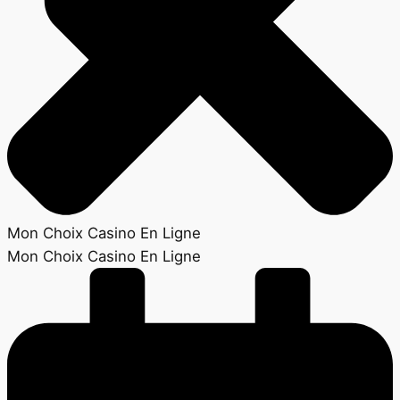
Mon Choix Casino En Ligne
Mon Choix Casino En Ligne