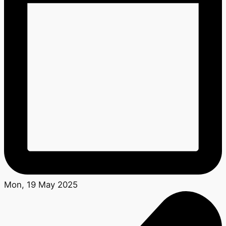
Mon, 19 May 2025