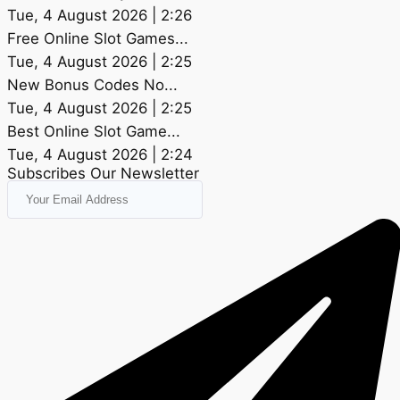
Tue, 4 August 2026 | 2:26
Free Online Slot Games...
Tue, 4 August 2026 | 2:25
New Bonus Codes No...
Tue, 4 August 2026 | 2:25
Best Online Slot Game...
Tue, 4 August 2026 | 2:24
Subscribes Our Newsletter