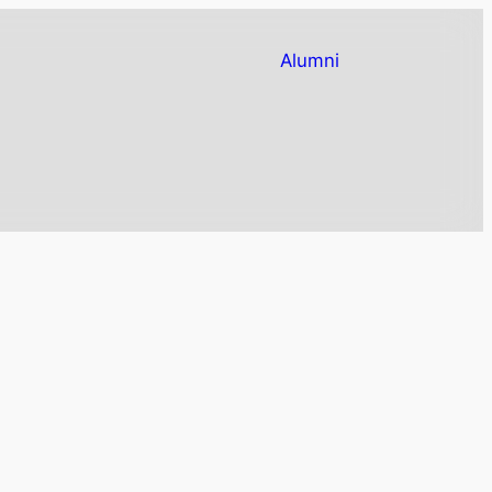
Alumni