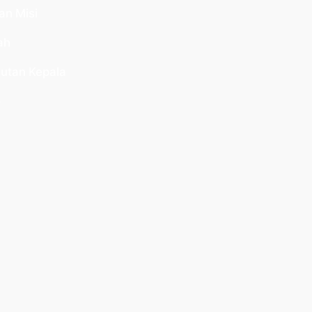
dan Misi
ah
utan Kepala
o