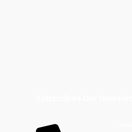
Subscribes Our Newslet
Tenta