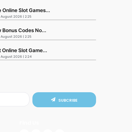
 Online Slot Games...
4 August 2026 | 2:25
 Bonus Codes No...
4 August 2026 | 2:25
 Online Slot Game...
4 August 2026 | 2:24
SUBCRIBE
Find Us