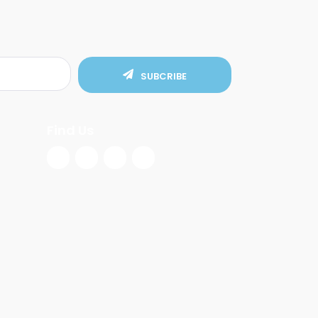
SUBCRIBE
Find Us