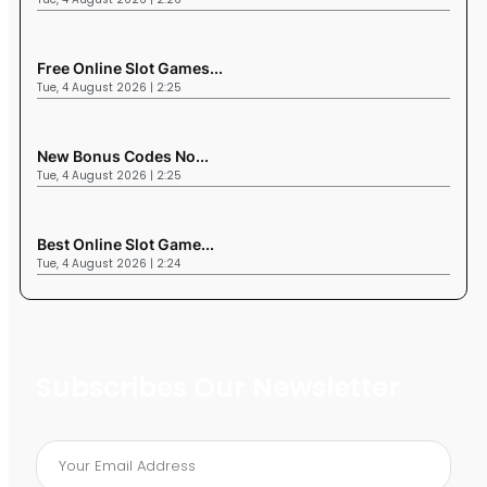
Free Online Slot Games...
Tue, 4 August 2026 | 2:25
New Bonus Codes No...
Tue, 4 August 2026 | 2:25
Best Online Slot Game...
Tue, 4 August 2026 | 2:24
Subscribes Our Newsletter