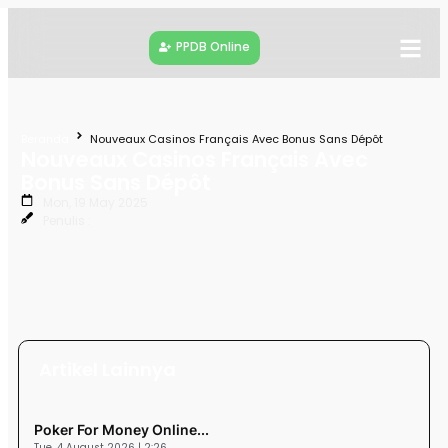
PPDB Online
Beranda
Nouveaux Casinos Français Avec Bonus Sans Dépôt
Nouveaux Casinos Français Avec
Bonus Sans Dépôt
Mon, 19 May 2025
Penulis :
Artikel Lainnya
Poker For Money Online...
Tue, 4 August 2026 | 2:26