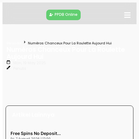
PPDB Online
Beranda
Numéros Chanceux Pour La Roulette Aujourd Hui
Numéros Chanceux Pour La Roulette
Aujourd Hui
Mon, 19 May 2025
Penulis :
Artikel Lainnya
Free Spins No Deposit...
Fri, 7 August 2026 | 12:00