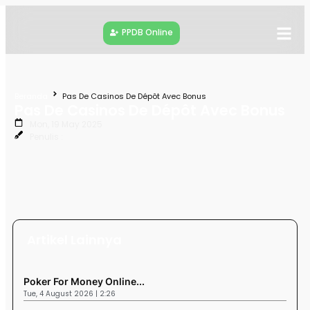
PPDB Online
Beranda
Pas De Casinos De Dépôt Avec Bonus
Pas De Casinos De Dépôt Avec Bonus
Mon, 19 May 2025
Penulis :
Artikel Lainnya
Poker For Money Online...
Tue, 4 August 2026 | 2:26