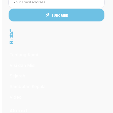
SUBCRIBE
Tentang Kami
Visi dan Misi
Sejarah
Sambutan Kepala
Video
Alamat