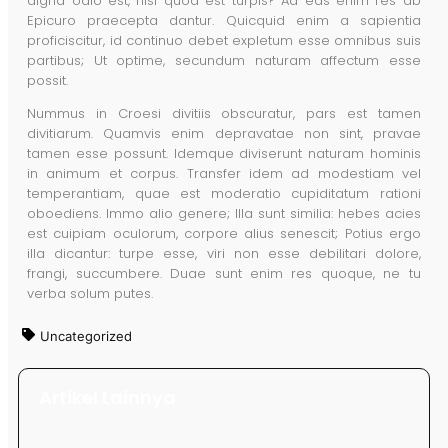
digna odio est, nisi quod est turpis? Ad eas enim res ab
Epicuro praecepta dantur. Quicquid enim a sapientia
proficiscitur, id continuo debet expletum esse omnibus suis
partibus; Ut optime, secundum naturam affectum esse
possit.
Nummus in Croesi divitiis obscuratur, pars est tamen
divitiarum. Quamvis enim depravatae non sint, pravae
tamen esse possunt. Idemque diviserunt naturam hominis
in animum et corpus. Transfer idem ad modestiam vel
temperantiam, quae est moderatio cupiditatum rationi
oboediens. Immo alio genere; Illa sunt similia: hebes acies
est cuipiam oculorum, corpore alius senescit; Potius ergo
illa dicantur: turpe esse, viri non esse debilitari dolore,
frangi, succumbere. Duae sunt enim res quoque, ne tu
verba solum putes.
Uncategorized
Artikel Lainnya