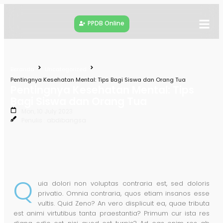
PPDB Online
Beranda
Uncategorized
Pentingnya Kesehatan Mental: Tips Bagi Siswa dan Orang Tua
Pentingnya Kesehatan Mental: Tips
Bagi Siswa dan Orang Tua
Mon, 10 July 2023
Penulis : abdibangsa
Q
uia dolori non voluptas contraria est, sed doloris
privatio. Omnia contraria, quos etiam insanos esse
vultis. Quid Zeno? An vero displicuit ea, quae tributa
est animi virtutibus tanta praestantia? Primum cur ista res