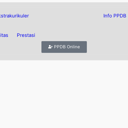
strakurikuler
Info PPDB
litas
Prestasi
PPDB Online