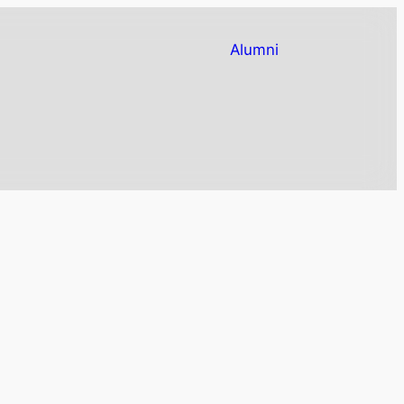
Alumni