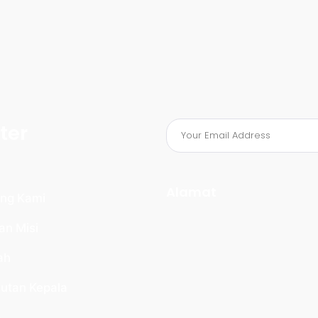
ter
Alamat
ng Kami
dan Misi
ah
utan Kepala
o