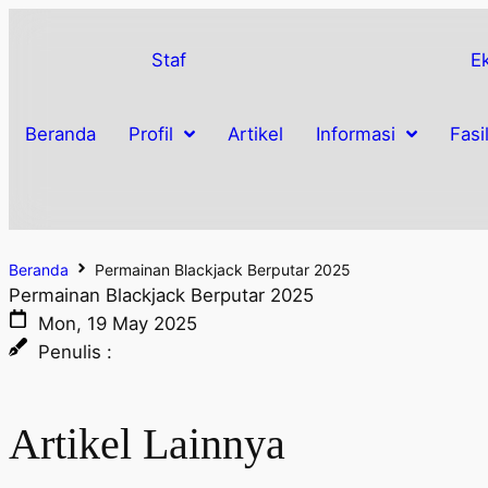
Staf
Ek
Beranda
Profil
Artikel
Informasi
Fasi
Beranda
Permainan Blackjack Berputar 2025
Permainan Blackjack Berputar 2025
Mon, 19 May 2025
Penulis :
Artikel Lainnya