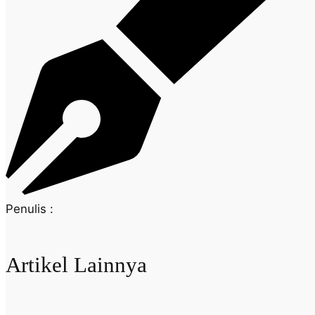
Penulis :
Artikel Lainnya