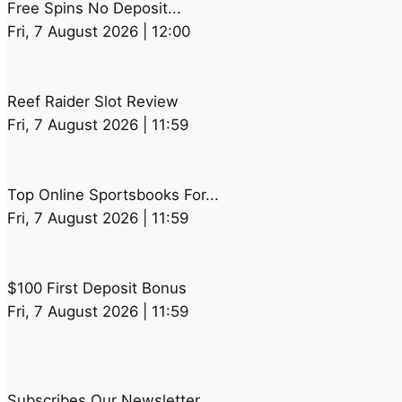
Free Spins No Deposit...
Fri, 7 August 2026 | 12:00
Reef Raider Slot Review
Fri, 7 August 2026 | 11:59
Top Online Sportsbooks For...
Fri, 7 August 2026 | 11:59
$100 First Deposit Bonus
Fri, 7 August 2026 | 11:59
Subscribes Our Newsletter