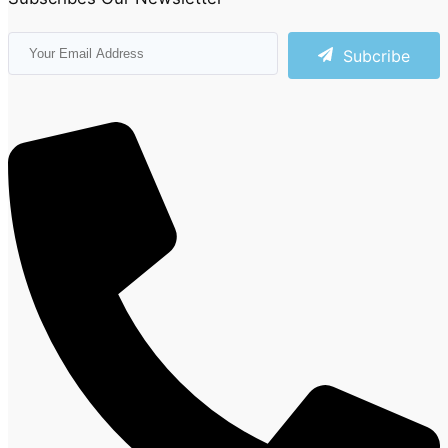
Subcribe