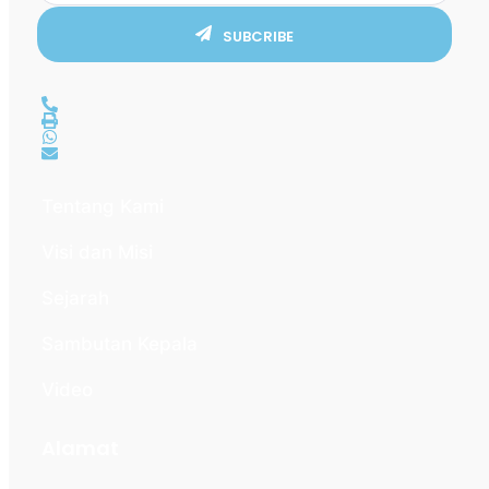
SUBCRIBE
Tentang Kami
Visi dan Misi
Sejarah
Sambutan Kepala
Video
Alamat