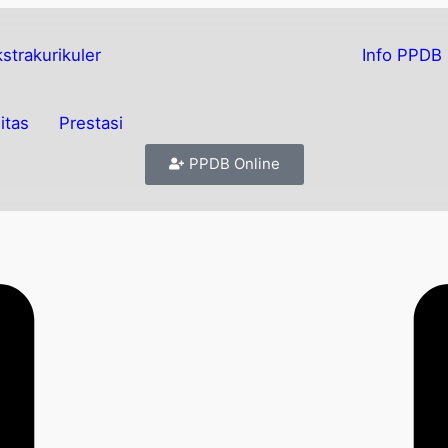
strakurikuler
Info PPDB
litas
Prestasi
PPDB Online