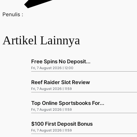
Penulis :
Artikel Lainnya
Free Spins No Deposit...
Fri, 7 August 2026 | 12:00
Reef Raider Slot Review
Fri, 7 August 2026 | 11:59
Top Online Sportsbooks For...
Fri, 7 August 2026 | 11:59
$100 First Deposit Bonus
Fri, 7 August 2026 | 11:59