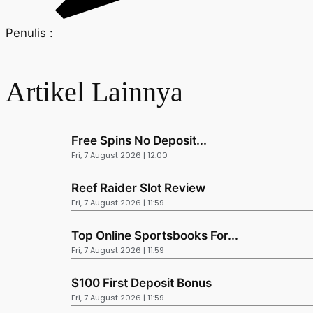
Penulis :
Artikel Lainnya
Free Spins No Deposit...
Fri, 7 August 2026 | 12:00
Reef Raider Slot Review
Fri, 7 August 2026 | 11:59
Top Online Sportsbooks For...
Fri, 7 August 2026 | 11:59
$100 First Deposit Bonus
Fri, 7 August 2026 | 11:59