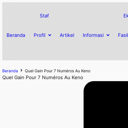
Staf
Ek
Beranda
Profil
Artikel
Informasi
Fasi
Beranda
Quel Gain Pour 7 Numéros Au Keno
Quel Gain Pour 7 Numéros Au Keno