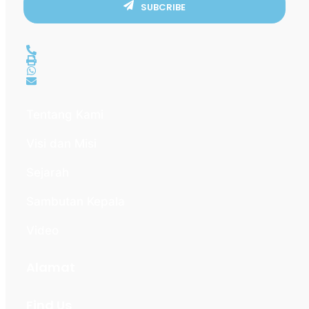
SUBCRIBE
Tentang Kami
Visi dan Misi
Sejarah
Sambutan Kepala
Video
Alamat
Find Us