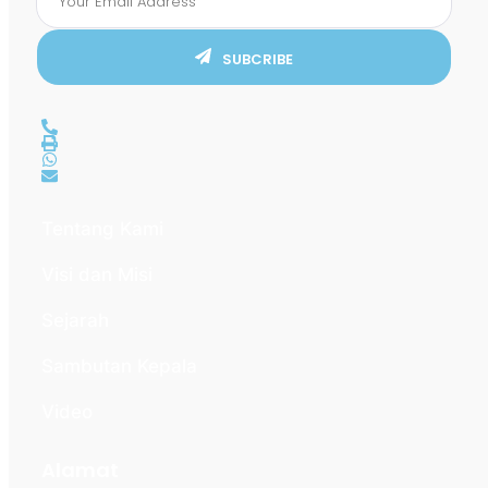
SUBCRIBE
Tentang Kami
Visi dan Misi
Sejarah
Sambutan Kepala
Video
Alamat