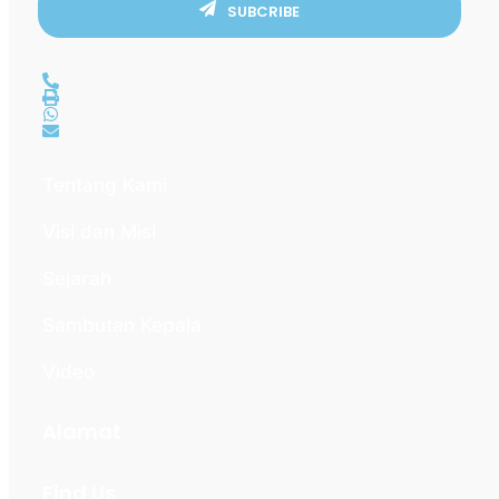
SUBCRIBE
Tentang Kami
Visi dan Misi
Sejarah
Sambutan Kepala
Video
Alamat
Find Us