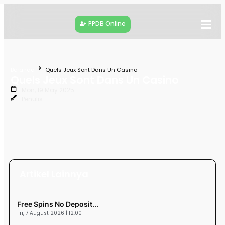
PPDB Online
Beranda
Quels Jeux Sont Dans Un Casino
Quels Jeux Sont Dans Un Casino
Mon, 19 May 2025
Penulis :
Artikel Lainnya
Free Spins No Deposit...
Fri, 7 August 2026 | 12:00