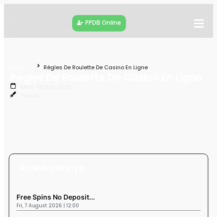
PPDB Online
Beranda
Règles De Roulette De Casino En Ligne
Règles De Roulette De Casino En Ligne
Mon, 19 May 2025
Penulis :
Artikel Lainnya
Free Spins No Deposit...
Fri, 7 August 2026 | 12:00