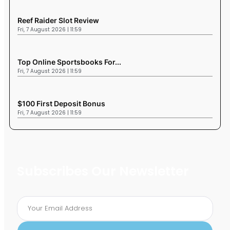
Reef Raider Slot Review
Fri, 7 August 2026 | 11:59
Top Online Sportsbooks For...
Fri, 7 August 2026 | 11:59
$100 First Deposit Bonus
Fri, 7 August 2026 | 11:59
Subscribes Our Newsletter