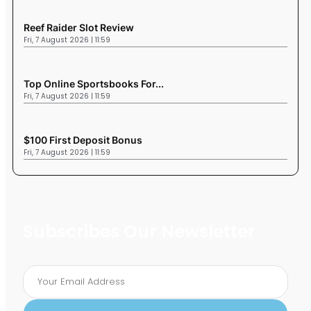
Reef Raider Slot Review
Fri, 7 August 2026 | 11:59
Top Online Sportsbooks For...
Fri, 7 August 2026 | 11:59
$100 First Deposit Bonus
Fri, 7 August 2026 | 11:59
Subscribes Our Newsletter