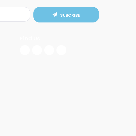
SUBCRIBE
Find Us