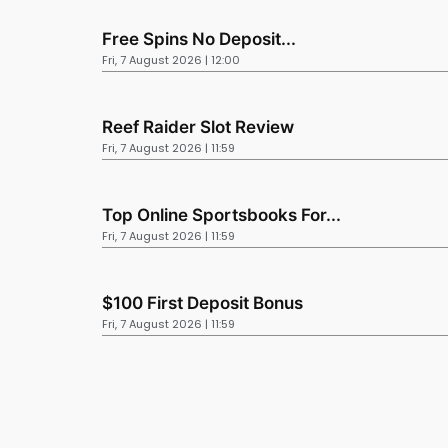
Free Spins No Deposit...
Fri, 7 August 2026 | 12:00
Reef Raider Slot Review
Fri, 7 August 2026 | 11:59
Top Online Sportsbooks For...
Fri, 7 August 2026 | 11:59
$100 First Deposit Bonus
Fri, 7 August 2026 | 11:59