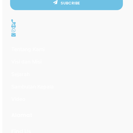
SUBCRIBE
Tentang Kami
Visi dan Misi
Sejarah
Sambutan Kepala
Video
Alamat
Find Us