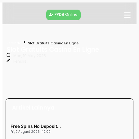
PPDB Online
Beranda
Slot Gratuits Casino En Ligne
Slot Gratuits Casino En Ligne
Mon, 19 May 2025
Penulis :
Artikel Lainnya
Free Spins No Deposit...
Fri, 7 August 2026 | 12:00