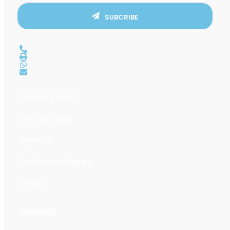
SUBCRIBE
Tentang Kami
Visi dan Misi
Sejarah
Sambutan Kepala
Video
Alamat