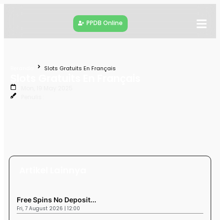
PPDB Online
Beranda
Slots Gratuits En Français
Slots Gratuits En Français
Mon, 19 May 2025
Penulis :
Artikel Lainnya
Free Spins No Deposit...
Fri, 7 August 2026 | 12:00