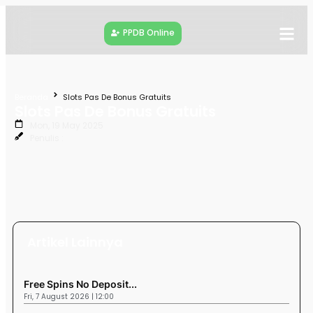
PPDB Online
Beranda
Slots Pas De Bonus Gratuits
Slots Pas De Bonus Gratuits
Mon, 19 May 2025
Penulis :
Artikel Lainnya
Free Spins No Deposit...
Fri, 7 August 2026 | 12:00