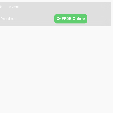
DB
Alumni
PPDB Online
Prestasi