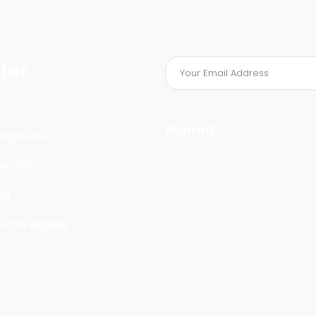
ter
Alamat
ng Kami
dan Misi
ah
utan Kepala
o