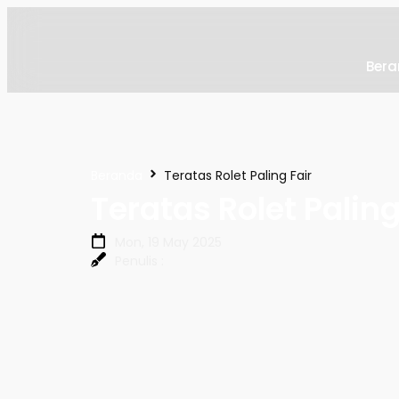
Ber
Beranda
Teratas Rolet Paling Fair
Teratas Rolet Paling
Mon, 19 May 2025
Penulis :