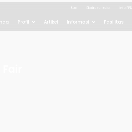
Staf
Ekstrakurikuler
Info PP
anda
Profil
Artikel
Informasi
Fasilitas
 Fair