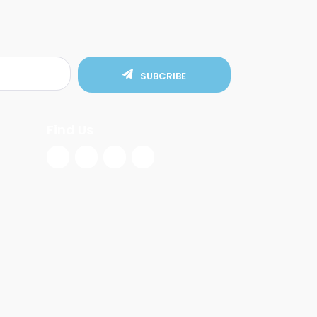
SUBCRIBE
Find Us