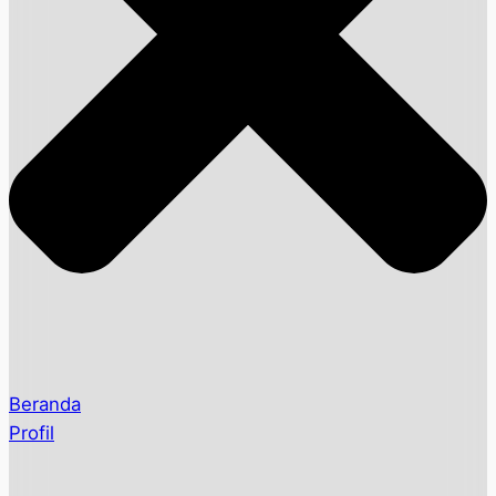
Beranda
Profil