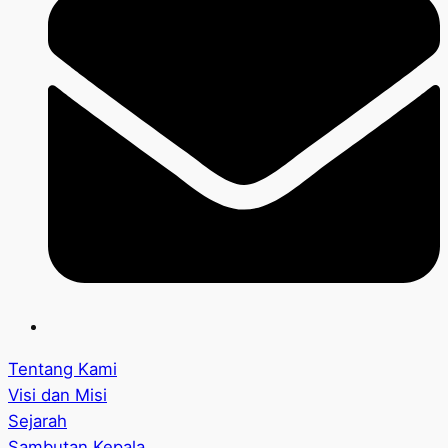
Tentang Kami
Visi dan Misi
Sejarah
Sambutan Kepala