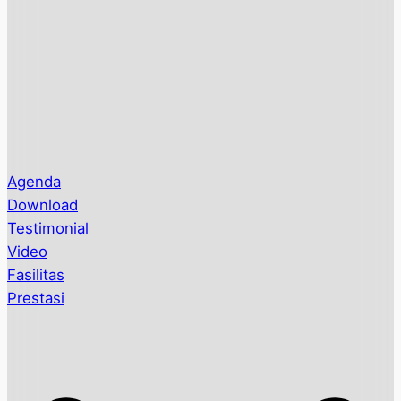
Agenda
Download
Testimonial
Video
Fasilitas
Prestasi