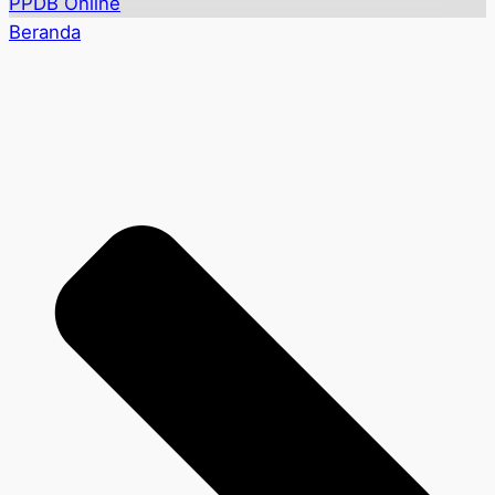
PPDB Online
Beranda