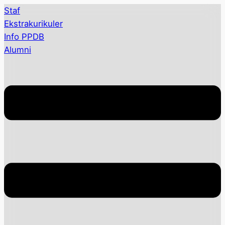
Staf
Ekstrakurikuler
Info PPDB
Alumni